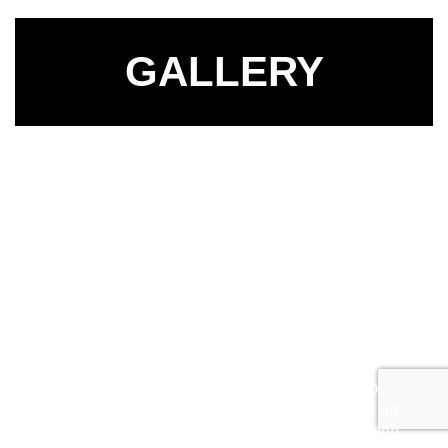
GALLERY
Design
Onze samenleving, de kantoormeubelmarkt en
de individuele behoeften zijn nooit zo snel
veranderd als in het afgelopen decennium. De
werkomgeving maakt een steeds groter deel uit
van de bedrijfscultuur. Bovendien hebben velen