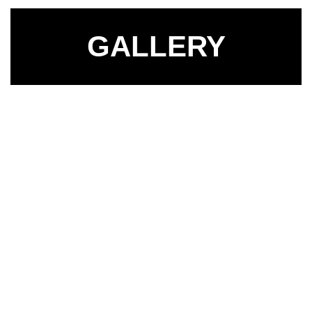
GALLERY
Design
Onze samenleving, de kantoormeubelmarkt en
de individuele behoeften zijn nooit zo snel
veranderd als in het afgelopen decennium. De
werkomgeving maakt een steeds groter deel uit
van de bedrijfscultuur. Bovendien hebben velen